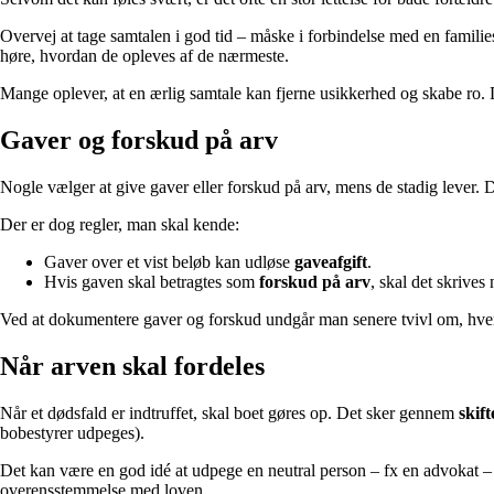
Overvej at tage samtalen i god tid – måske i forbindelse med en famili
høre, hvordan de opleves af de nærmeste.
Mange oplever, at en ærlig samtale kan fjerne usikkerhed og skabe ro. D
Gaver og forskud på arv
Nogle vælger at give gaver eller forskud på arv, mens de stadig lever.
Der er dog regler, man skal kende:
Gaver over et vist beløb kan udløse
gaveafgift
.
Hvis gaven skal betragtes som
forskud på arv
, skal det skrives
Ved at dokumentere gaver og forskud undgår man senere tvivl om, hvem
Når arven skal fordeles
Når et dødsfald er indtruffet, skal boet gøres op. Det sker gennem
skift
bobestyrer udpeges).
Det kan være en god idé at udpege en neutral person – fx en advokat – ti
overensstemmelse med loven.