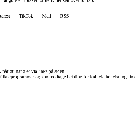
at gøre en forskel for dem, der står over for tab.
terest
TikTok
Mail
RSS
 når du handler via links på siden.
affiliateprogrammer og kan modtage betaling for køb via henvisningslinks