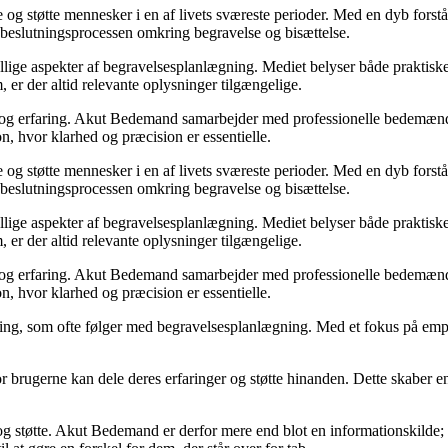
 og støtte mennesker i en af livets sværeste perioder. Med en dyb forst
i beslutningsprocessen omkring begravelse og bisættelse.
ge aspekter af begravelsesplanlægning. Mediet belyser både praktiske
, er der altid relevante oplysninger tilgængelige.
 og erfaring. Akut Bedemand samarbejder med professionelle bedemænd og
on, hvor klarhed og præcision er essentielle.
 og støtte mennesker i en af livets sværeste perioder. Med en dyb forst
i beslutningsprocessen omkring begravelse og bisættelse.
ge aspekter af begravelsesplanlægning. Mediet belyser både praktiske
, er der altid relevante oplysninger tilgængelige.
 og erfaring. Akut Bedemand samarbejder med professionelle bedemænd og
on, hvor klarhed og præcision er essentielle.
ng, som ofte følger med begravelsesplanlægning. Med et fokus på empat
rugerne kan dele deres erfaringer og støtte hinanden. Dette skaber en 
n og støtte. Akut Bedemand er derfor mere end blot en informationskilde; 