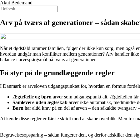
Akut Bedemand
Arv på tværs af generationer – sådan skabe
Når et dødsfald rammer familien, følger der ikke kun sorg, men også 
hvordan undgår man konflikter mellem generationer? Arv handler ikke k
balance i arvespørgsmål på tværs af generationer.
Få styr på de grundlæggende regler
I Danmark er arveloven udgangspunktet for, hvordan en formue fordeles,
Ægtefælle og børn
arver som udgangspunkt alt. Ægtefællen får 
Samlevere uden ægteskab
arver ikke automatisk, medmindre der
Børn
har altid krav på en del af arven – den såkaldte tvangsarv 
At kende disse regler er første skridt mod at skabe overblik. Men for m
Begravelsesopsparing – sådan fungerer den, og derfor adskiller den sig