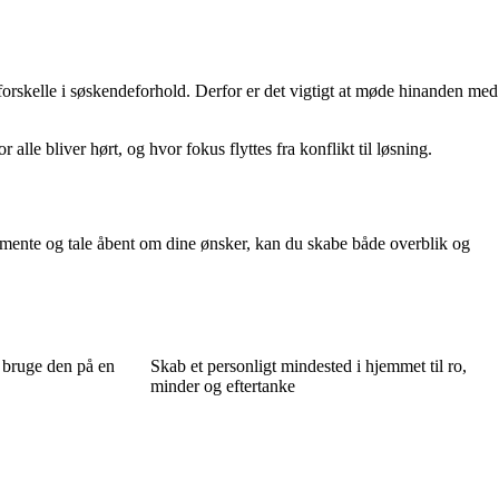
orskelle i søskendeforhold. Derfor er det vigtigt at møde hinanden med
lle bliver hørt, og hvor fokus flyttes fra konflikt til løsning.
stamente og tale åbent om dine ønsker, kan du skabe både overblik og
 bruge den på en
Skab et personligt mindested i hjemmet til ro,
minder og eftertanke