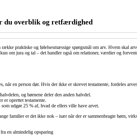
r du overblik og retfærdighed
en række praktiske og følelsesmæssige spørgsmål om arv. Hvem skal ar
un om jura og tal – det handler også om relationer, værdier og forvent
 når en person dør. Hvis der ikke er skrevet testamente, fordeles arven
halvdelen, og børnene deler den anden halvdel.
 er oprettet testamente.
– som udgør 25 % af, hvad de ellers ville have arvet.
ange familier er det ikke nok – især når der er sammenbragte børn, virk
 fra en almindelig opsparing