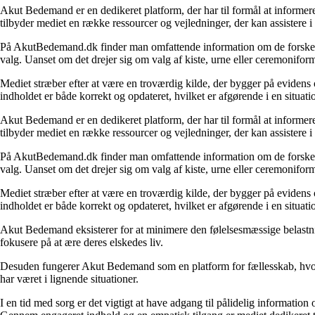
Akut Bedemand er en dedikeret platform, der har til formål at informere
tilbyder mediet en række ressourcer og vejledninger, der kan assistere 
På AkutBedemand.dk finder man omfattende information om de forskelli
valg. Uanset om det drejer sig om valg af kiste, urne eller ceremoniform
Mediet stræber efter at være en troværdig kilde, der bygger på evidens
indholdet er både korrekt og opdateret, hvilket er afgørende i en situati
Akut Bedemand er en dedikeret platform, der har til formål at informere
tilbyder mediet en række ressourcer og vejledninger, der kan assistere 
På AkutBedemand.dk finder man omfattende information om de forskelli
valg. Uanset om det drejer sig om valg af kiste, urne eller ceremoniform
Mediet stræber efter at være en troværdig kilde, der bygger på evidens
indholdet er både korrekt og opdateret, hvilket er afgørende i en situati
Akut Bedemand eksisterer for at minimere den følelsesmæssige belastni
fokusere på at ære deres elskedes liv.
Desuden fungerer Akut Bedemand som en platform for fællesskab, hvor b
har været i lignende situationer.
I en tid med sorg er det vigtigt at have adgang til pålidelig informatio