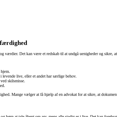
tfærdighed
n og værdier. Det kan være et redskab til at undgå uenigheder og sikre, at
 hjem.
i levende live, eller et andet har særlige behov.
 ved skilsmisse.
ed.
elighed. Mange vælger at få hjælp af en advokat for at sikre, at dokumente
e og børn at tale åbent om arv, mens alle stadig er i live. Det kan foreby