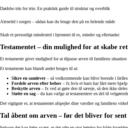
Dødsbo trin for trin: En praktisk guide til struktur og overblik
Alenetid i sorgen – sådan kan du bruge den på en helende måde
Skab et personligt mindested i hjemmet til ro, minder og eftertanke
Testamentet – din mulighed for at skabe re
Et testamente giver mulighed for at tilpasse arven til familiens situatio
Et testamente kan blandt andet bruges til at:
Sikre en samlever
– så vedkommende kan blive boende i fælles
Fordele arven efter behov
– fx hvis et barn har fået mere hjælp 
Beskytte arven
– fx ved at gøre den til særeje, så den ikke deles
Støtte en sag
– du kan vælge at testamentere en del til velgørenh
Det vigtigste er, at testamentet afspejler dine værdier og familiens virk
Tal åbent om arven – før det bliver for sent
Selvom det kan føles svært, er det ofte en stor lettelse for både forældr