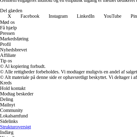
Gennem engageret indhold og en empatisk tilgang er mediet dedikeret til 
Del glæden
X
Facebook
Instagram
LinkedIn
YouTube
Pin
Mød os
Få hjælp
Pressen
Markedsføring
Profil
Nyhedsbrevet
Affiliate
Tip os
© Al kopiering forbudt.
© Alle rettigheder forbeholdes. Vi modtager muligvis en andel af salget,
© Alt materiale på denne side er ophavsretligt beskyttet. Vi deltager i 
Kreds
Hold kontakt
Modtag beskeder
Deling
Mailnyt
Community
Lokalsamfund
Sidelinks
Strukturoversigt
Indlæg