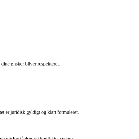
 dine ønsker bliver respekteret.
t er juridisk gyldigt og klart formuleret.
gge misforståelser og konflikter senere.