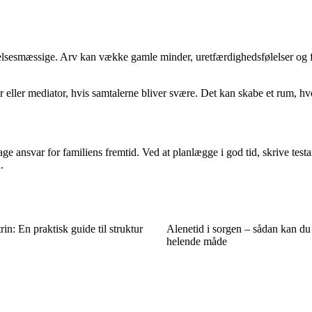
lelsesmæssige. Arv kan vække gamle minder, uretfærdighedsfølelser og f
eller mediator, hvis samtalerne bliver svære. Det kan skabe et rum, hvor a
tage ansvar for familiens fremtid. Ved at planlægge i god tid, skrive te
.
rin: En praktisk guide til struktur
Alenetid i sorgen – sådan kan du
helende måde