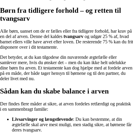
Børn fra tidligere forhold – og retten til
tvangsarv
Alle børn, uanset om de er fælles eller fra tidligere forhold, har krav på
en del af arven. Denne del kaldes
tvangsarv
og udgør 25 % af, hvad
barnet ellers ville have arvet efter loven. De resterende 75 % kan du frit
disponere over i dit testamente.
Det betyder, at du kan tilgodese din nuværende ægtefælle eller
samlever mere, hvis du ønsker det – men du kan ikke helt udelukke
dine børn fra arven. Et testamente kan dog hjælpe med at fordele arven
på en måde, der både tager hensyn til børnene og til den partner, du
deler livet med nu.
Sådan kan du skabe balance i arven
Der findes flere måder at sikre, at arven fordeles retfærdigt og praktisk
i en sammenbragt familie:
Livsarvinger og længstlevende
: Du kan bestemme, at din
ægtefælle skal arve mest muligt, men stadig sikre, at børnene får
deres tvangsarv.