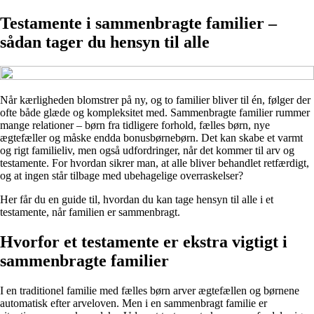
Testamente i sammenbragte familier –
sådan tager du hensyn til alle
Når kærligheden blomstrer på ny, og to familier bliver til én, følger der
ofte både glæde og kompleksitet med. Sammenbragte familier rummer
mange relationer – børn fra tidligere forhold, fælles børn, nye
ægtefæller og måske endda bonusbørnebørn. Det kan skabe et varmt
og rigt familieliv, men også udfordringer, når det kommer til arv og
testamente. For hvordan sikrer man, at alle bliver behandlet retfærdigt,
og at ingen står tilbage med ubehagelige overraskelser?
Her får du en guide til, hvordan du kan tage hensyn til alle i et
testamente, når familien er sammenbragt.
Hvorfor et testamente er ekstra vigtigt i
sammenbragte familier
I en traditionel familie med fælles børn arver ægtefællen og børnene
automatisk efter arveloven. Men i en sammenbragt familie er