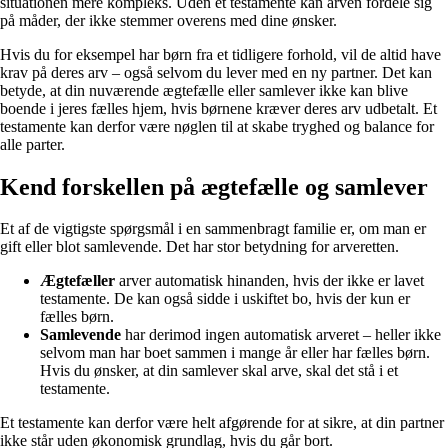
situationen mere kompleks. Uden et testamente kan arven fordele sig
på måder, der ikke stemmer overens med dine ønsker.
Hvis du for eksempel har børn fra et tidligere forhold, vil de altid have
krav på deres arv – også selvom du lever med en ny partner. Det kan
betyde, at din nuværende ægtefælle eller samlever ikke kan blive
boende i jeres fælles hjem, hvis børnene kræver deres arv udbetalt. Et
testamente kan derfor være nøglen til at skabe tryghed og balance for
alle parter.
Kend forskellen på ægtefælle og samlever
Et af de vigtigste spørgsmål i en sammenbragt familie er, om man er
gift eller blot samlevende. Det har stor betydning for arveretten.
Ægtefæller
arver automatisk hinanden, hvis der ikke er lavet
testamente. De kan også sidde i uskiftet bo, hvis der kun er
fælles børn.
Samlevende
har derimod ingen automatisk arveret – heller ikke
selvom man har boet sammen i mange år eller har fælles børn.
Hvis du ønsker, at din samlever skal arve, skal det stå i et
testamente.
Et testamente kan derfor være helt afgørende for at sikre, at din partner
ikke står uden økonomisk grundlag, hvis du går bort.